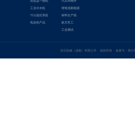
高低温一体机
汽车内饰件
工业冷水机
锂电池新能源
TCU温控系统
材料生产线
电加热产品
航天军工
工业测试
珞石机械（成都）有限公司 版权所有 备案号：
蜀ICP