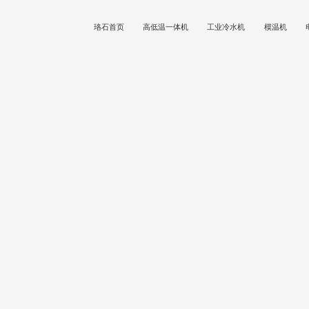
珞石首页
高低温一体机
工业冷水机
模温机