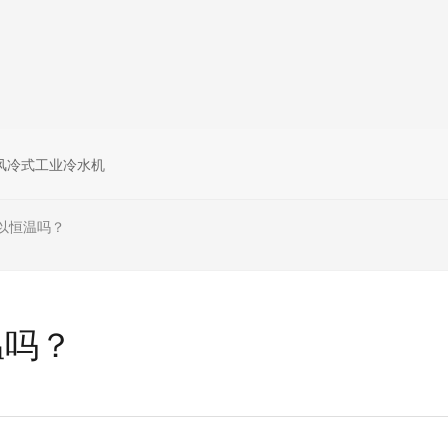
风冷式工业冷水机
以恒温吗？
温吗？