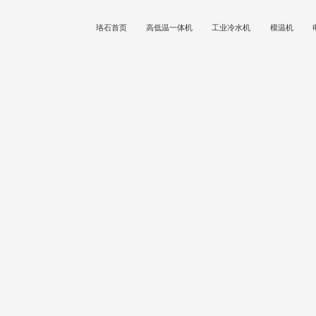
珞石首页
高低温一体机
工业冷水机
模温机