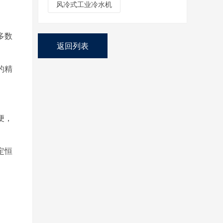
风冷式工业冷水机
多数
返回列表
的精
便，
定恒