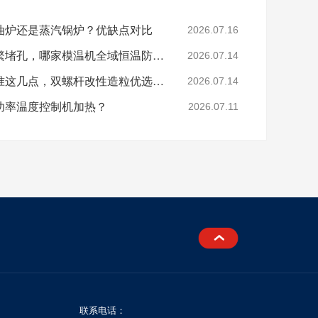
油炉还是蒸汽锅炉？优缺点对比
2026.07.16
色母、玻纤造粒模头频繁堵孔，哪家模温机全域恒温防积碳？
2026.07.14
分辨模温机厂家好坏认准这几点，双螺杆改性造粒优选珞石机械
2026.07.14
功率温度控制机加热？
2026.07.11
联系电话：