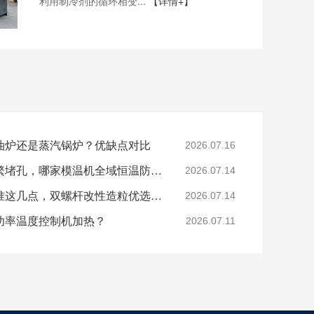
利用制冷剂的循环相变...
【详情+】
油炉还是蒸汽锅炉？优缺点对比
2026.07.16
色母、玻纤造粒模头频繁堵孔，哪家模温机全域恒温防积碳？
2026.07.14
分辨模温机厂家好坏认准这几点，双螺杆改性造粒优选珞石机械
2026.07.14
功率温度控制机加热？
2026.07.11