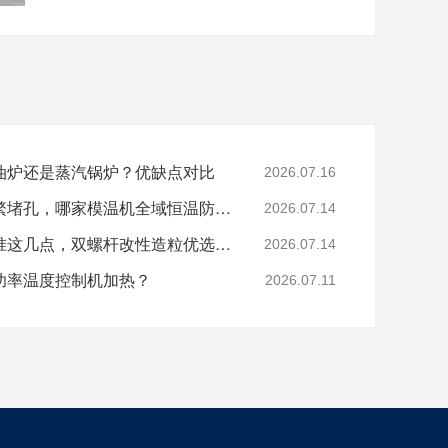
油炉还是蒸汽锅炉？优缺点对比
2026.07.16
色母、玻纤造粒模头频繁堵孔，哪家模温机全域恒温防积碳？
2026.07.14
分辨模温机厂家好坏认准这几点，双螺杆改性造粒优选珞石机械
2026.07.14
功率温度控制机加热？
2026.07.11