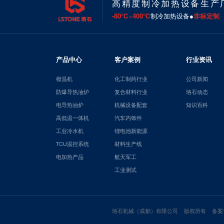
高精度制冷加热设备生产
-80℃~400℃
制冷加热设备●
非标定制
产品中心
客户案例
行业资讯
模温机
化工制药行业
公司新闻
防爆导热油炉
复合材料行业
珞石动态
电导热油炉
机械设备配套
知识百科
高低温一体机
汽车内饰件
工业冷水机
锂电池新能源
TCU温控系统
材料生产线
电加热产品
航天军工
工业测试
珞石机械（成都）有限公司 版权所有 备案