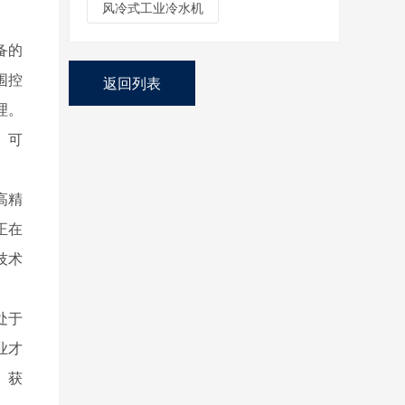
风冷式工业冷水机
备的
围控
返回列表
理。
。可
高精
正在
技术
处于
业才
、获