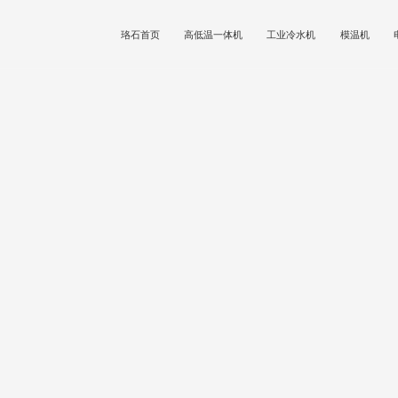
珞石首页
高低温一体机
工业冷水机
模温机