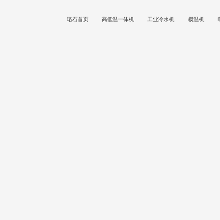
珞石首页
高低温一体机
工业冷水机
模温机