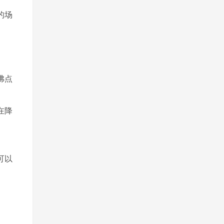
的场
沸点
在降
可以