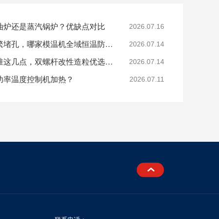
油炉还是蒸汽锅炉？优缺点对比
2026.07.16
色母、玻纤造粒模头频繁堵孔，哪家模温机全域恒温防积碳？
2026.07.14
分辨模温机厂家好坏认准这几点，双螺杆改性造粒优选珞石机械
2026.07.14
功率温度控制机加热？
2026.07.11