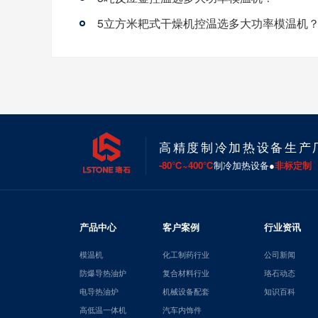
5立方米耙式干燥机控温选多大功率模温机
高精度制冷加热设备生产
-80℃~400℃
制冷加热设备●
非标定制
产品中心
客户案例
行业资讯
模温机
化工制药行业
公司新闻
防爆导热油炉
复合材料行业
珞石动态
电导热油炉
机械设备配套
知识百科
高低温一体机
汽车内饰件