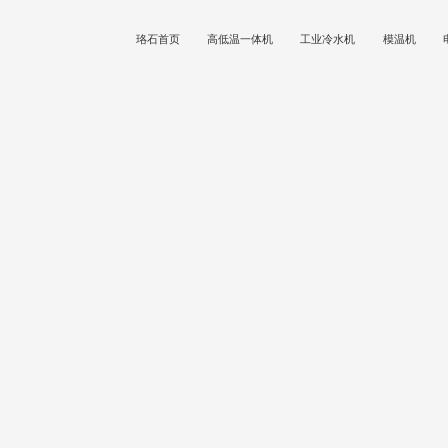
珞石首页
高低温一体机
工业冷水机
模温机