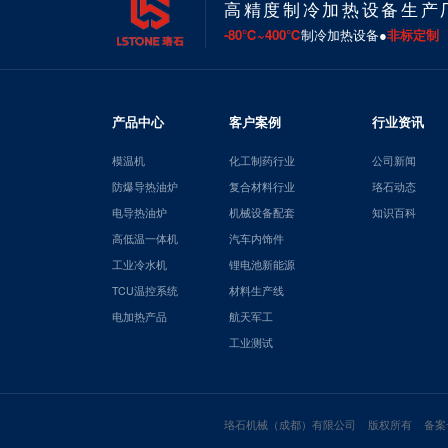
高精度制冷加热设备生产
-80℃~400℃
制冷加热设备●
非标定制
产品中心
客户案例
行业资讯
模温机
化工制药行业
公司新闻
防爆导热油炉
复合材料行业
珞石动态
电导热油炉
机械设备配套
知识百科
高低温一体机
汽车内饰件
工业冷水机
锂电池新能源
TCU温控系统
材料生产线
电加热产品
航天军工
工业测试
珞石机械（成都）有限公司 版权所有 备案