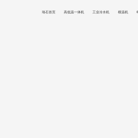
珞石首页
高低温一体机
工业冷水机
模温机