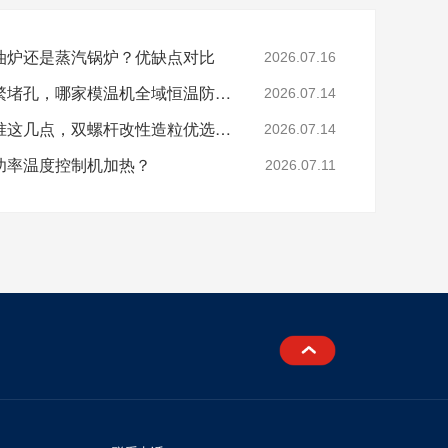
油炉还是蒸汽锅炉？优缺点对比
2026.07.16
色母、玻纤造粒模头频繁堵孔，哪家模温机全域恒温防积碳？
2026.07.14
分辨模温机厂家好坏认准这几点，双螺杆改性造粒优选珞石机械
2026.07.14
功率温度控制机加热？
2026.07.11