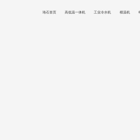
珞石首页
高低温一体机
工业冷水机
模温机