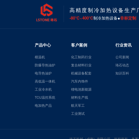
高精度制冷加热设备生产
-80℃~400℃
制冷加热设备●
非标定制
产品中心
客户案例
行业资讯
模温机
化工制药行业
公司新闻
防爆导热油炉
复合材料行业
珞石动态
电导热油炉
机械设备配套
知识百科
高低温一体机
汽车内饰件
工业冷水机
锂电池新能源
TCU温控系统
材料生产线
电加热产品
航天军工
工业测试
珞石机械（成都）有限公司 版权所有 备案