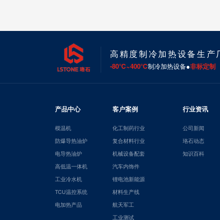
高精度制冷加热设备生产
-80℃~400℃
制冷加热设备●
非标定制
产品中心
客户案例
行业资讯
模温机
化工制药行业
公司新闻
防爆导热油炉
复合材料行业
珞石动态
电导热油炉
机械设备配套
知识百科
高低温一体机
汽车内饰件
工业冷水机
锂电池新能源
TCU温控系统
材料生产线
电加热产品
航天军工
工业测试