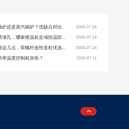
油炉还是蒸汽锅炉？优缺点对比
2026.07.16
色母、玻纤造粒模头频繁堵孔，哪家模温机全域恒温防积碳？
2026.07.14
分辨模温机厂家好坏认准这几点，双螺杆改性造粒优选珞石机械
2026.07.14
功率温度控制机加热？
2026.07.11