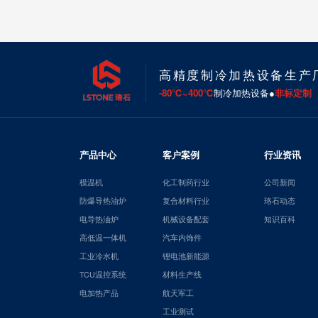
高精度制冷加热设备生产
-80℃~400℃
制冷加热设备●
非标定制
产品中心
客户案例
行业资讯
模温机
化工制药行业
公司新闻
防爆导热油炉
复合材料行业
珞石动态
电导热油炉
机械设备配套
知识百科
高低温一体机
汽车内饰件
工业冷水机
锂电池新能源
TCU温控系统
材料生产线
电加热产品
航天军工
工业测试