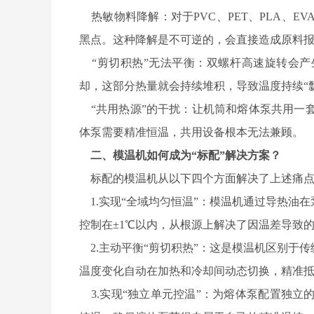
热敏物料降解：对于PVC、PET、PLA、
黑点。这种降解是不可逆的，会直接造成原料
“剪切积热”无法平衡：双螺杆高速旋转会产
却，这部分热量就会持续堆积，导致温度持续“
“共用热源”的干扰：让机筒和熔体泵共用一
体泵需要精准恒温，共用设备根本无法兼顾。
二、模温机如何成为“标配”解决方案？
标配的模温机从以下四个方面解决了上述痛
1.实现“全域均匀恒温”：模温机通过导热油
控制在±1℃以内，从根源上解决了因温差导致
2.主动平衡“剪切积热”：这是模温机区别于
温度变化自动在加热和冷却间动态切换，精准
3.实现“独立单元控温”：为熔体泵配置独立