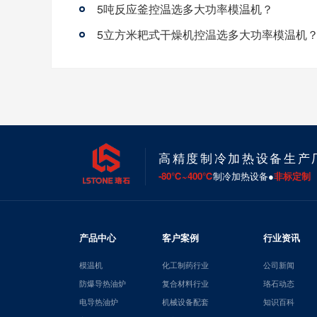
5吨反应釜控温选多大功率模温机？
5立方米耙式干燥机控温选多大功率模温机
高精度制冷加热设备生产
-80℃~400℃
制冷加热设备●
非标定制
产品中心
客户案例
行业资讯
模温机
化工制药行业
公司新闻
防爆导热油炉
复合材料行业
珞石动态
电导热油炉
机械设备配套
知识百科