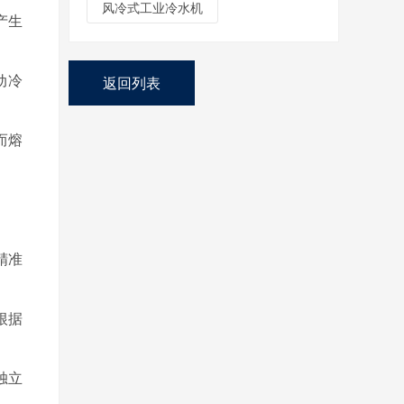
风冷式工业冷水机
产生
返回列表
动冷
而熔
精准
根据
独立