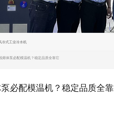
风冷式工业冷水机
线熔体泵必配模温机？稳定品质全靠它
体泵必配模温机？稳定品质全靠