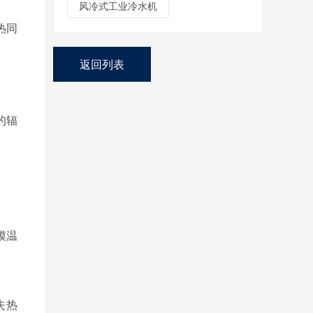
风冷式工业冷水机
加热同
返回列表
的辐
的模温
失热