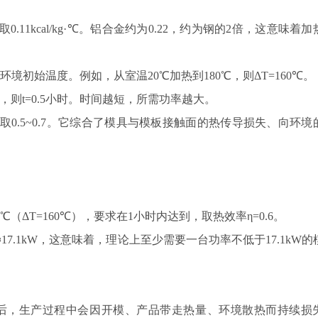
取0.11kcal/kg·℃。铝合金约为0.22，约为钢的2倍，这意味着
环境初始温度。例如，从室温20℃加热到180℃，则ΔT=160℃。
，则t=0.5小时。时间越短，所需功率越大。
0.5~0.7。它综合了模具与模板接触面的热传导损失、向环境
℃（ΔT=160℃），要求在1小时内达到，取热效率η=0.6。
h×0.6×860)≈17.1kW，这意味着，理论上至少需要一台功率不低于17.1kW
后，生产过程中会因开模、产品带走热量、环境散热而持续损