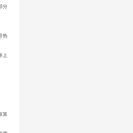
部分
导热
率上
框算