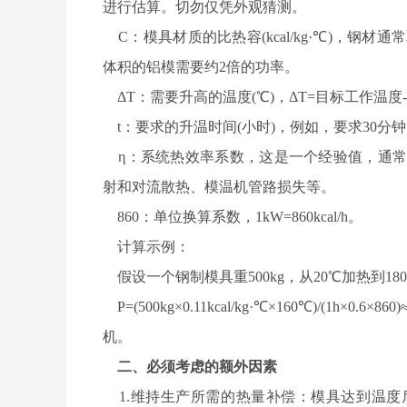
进行估算。切勿仅凭外观猜测。
C：模具材质的比热容(kcal/kg·℃)，钢材通常
体积的铝模需要约2倍的功率。
ΔT：需要升高的温度(℃)，ΔT=目标工作温度-
t：要求的升温时间(小时)，例如，要求30分钟
η：系统热效率系数，这是一个经验值，通常取
射和对流散热、模温机管路损失等。
860：单位换算系数，1kW=860kcal/h。
计算示例：
假设一个钢制模具重500kg，从20℃加热到180
P=(500kg×0.11kcal/kg·℃×160℃)/(1
机。
二、必须考虑的额外因素
1.维持生产所需的热量补偿：模具达到温度