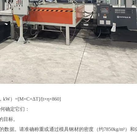
M×C×ΔT]/[t×η×860]
何确定它们：
的目标。
数据。请准确称重或通过模具钢材的密度（约7850kg/m³）和