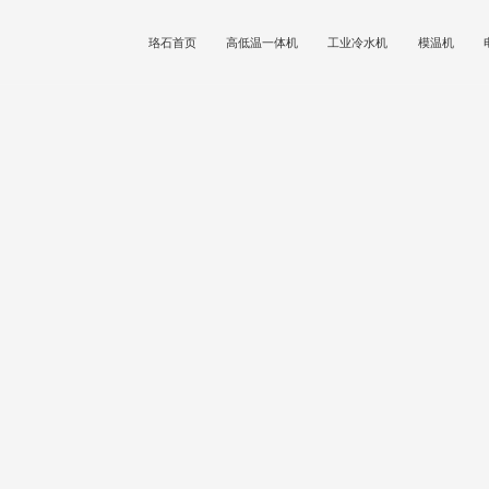
珞石首页
高低温一体机
工业冷水机
模温机