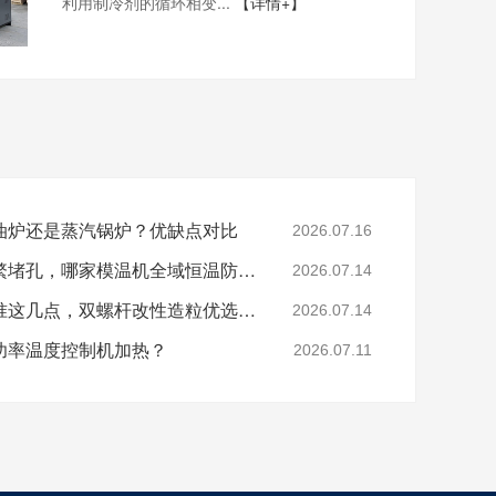
利用制冷剂的循环相变...
【详情+】
油炉还是蒸汽锅炉？优缺点对比
2026.07.16
色母、玻纤造粒模头频繁堵孔，哪家模温机全域恒温防积碳？
2026.07.14
分辨模温机厂家好坏认准这几点，双螺杆改性造粒优选珞石机械
2026.07.14
功率温度控制机加热？
2026.07.11