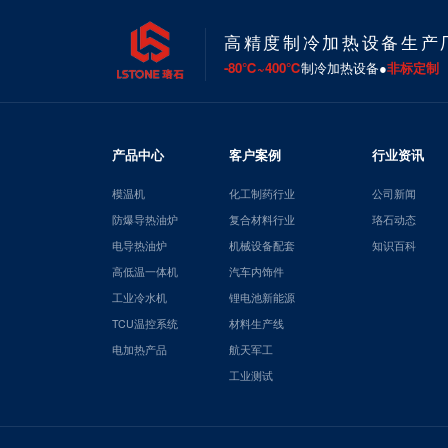
高精度制冷加热设备生产
-80℃~400℃
制冷加热设备●
非标定制
产品中心
客户案例
行业资讯
模温机
化工制药行业
公司新闻
防爆导热油炉
复合材料行业
珞石动态
电导热油炉
机械设备配套
知识百科
高低温一体机
汽车内饰件
工业冷水机
锂电池新能源
TCU温控系统
材料生产线
电加热产品
航天军工
工业测试