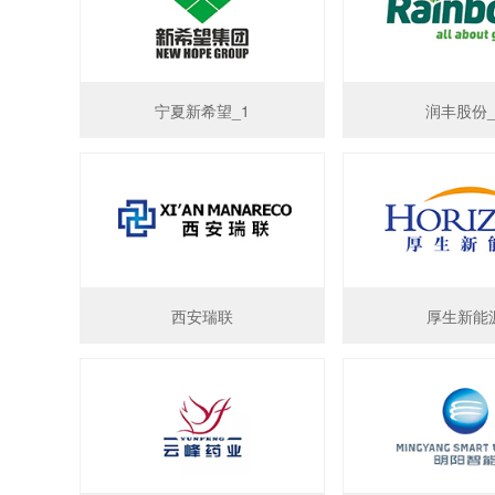
宁夏新希望_1
润丰股份_
西安瑞联
厚生新能