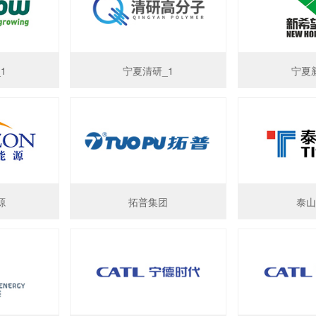
1
宁夏清研_1
宁夏
源
拓普集团
泰山