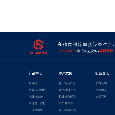
高精度制冷加热设备生产
-80℃~400℃
制冷加热设备●
非标定制
产品中心
客户案例
行业资讯
模温机
化工制药行业
公司新闻
防爆导热油炉
复合材料行业
珞石动态
电导热油炉
机械设备配套
知识百科
高低温一体机
汽车内饰件
工业冷水机
锂电池新能源