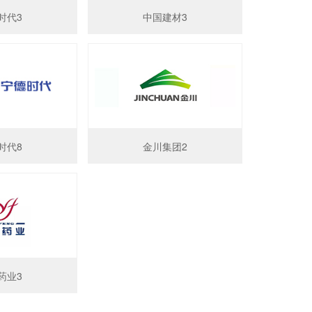
时代3
中国建材3
时代8
金川集团2
药业3