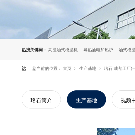
热搜关键词：
高温油式模温机
导热油电加热炉
油式模
您当前的位置：
首页
生产基地
珞石-成都工厂(一
>
>
珞石简介
生产基地
视频