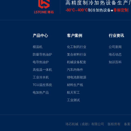
高精度制冷加热设备生产
-80℃~400℃
制冷加热设备●
非标定制
产品中心
客户案例
行业资讯
模温机
化工制药行业
公司新闻
防爆导热油炉
复合材料行业
珞石动态
电导热油炉
机械设备配套
知识百科
高低温一体机
汽车内饰件
工业冷水机
锂电池新能源
TCU温控系统
材料生产线
电加热产品
航天军工
工业测试
珞石机械（成都）有限公司 版权所有 备案