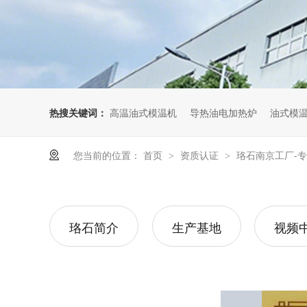
热搜关键词：
高温油式模温机
导热油电加热炉
油式模
您当前的位置：
首页
资质认证
珞石南京工厂-
>
>
珞石简介
生产基地
视频