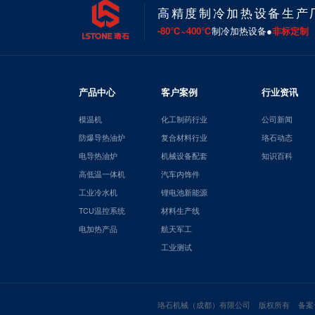
高精度制冷加热设备生产
-80℃~400℃
制冷加热设备●
非标定制
产品中心
客户案例
行业资讯
模温机
化工制药行业
公司新闻
防爆导热油炉
复合材料行业
珞石动态
电导热油炉
机械设备配套
知识百科
高低温一体机
汽车内饰件
工业冷水机
锂电池新能源
TCU温控系统
材料生产线
电加热产品
航天军工
工业测试
珞石机械（成都）有限公司 版权所有 备案