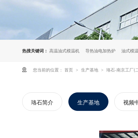
热搜关键词：
高温油式模温机
导热油电加热炉
油式模
您当前的位置：
首页
生产基地
珞石-南京工厂(二
>
>
珞石简介
生产基地
视频