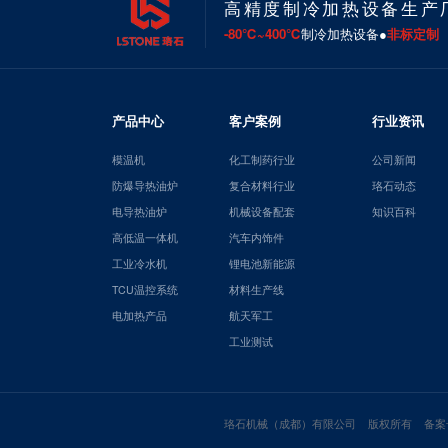
高精度制冷加热设备生产
-80℃~400℃
制冷加热设备●
非标定制
产品中心
客户案例
行业资讯
模温机
化工制药行业
公司新闻
防爆导热油炉
复合材料行业
珞石动态
电导热油炉
机械设备配套
知识百科
高低温一体机
汽车内饰件
工业冷水机
锂电池新能源
TCU温控系统
材料生产线
电加热产品
航天军工
工业测试
珞石机械（成都）有限公司 版权所有 备案