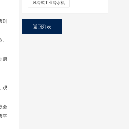
风冷式工业冷水机
。
否则
返回列表
位。
会启
，观
效会
否平