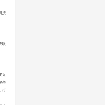
明接
或联
接近
被杂
，打