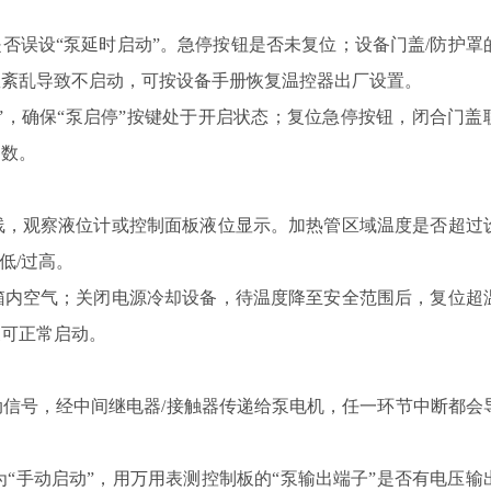
否误设“泵延时启动”。急停按钮是否未复位；设备门盖/防护罩
数紊乱导致不启动，可按设备手册恢复温控器出厂设置。
”，确保“泵启停”按键处于开启状态；复位急停按钮，闭合门盖
参数。
，观察液位计或控制面板液位显示。加热管区域温度是否超过
低/过高。
内空气；关闭电源冷却设备，待温度降至安全范围后，复位超
泵可正常启动。
启动信号，经中间继电器/接触器传递给泵电机，任一环节中断都会
为“手动启动”，用万用表测控制板的“泵输出端子”是否有电压输