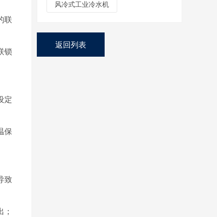
风冷式工业冷水机
的联
返回列表
联锁
设定
温保
导致
出；