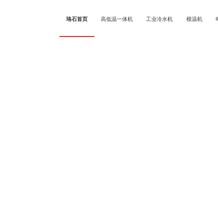
珞石首页
高低温一体机
工业冷水机
模温机