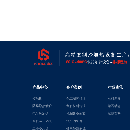
高精度制冷加热设备生产
-80℃~400℃
制冷加热设备●
非标定制
产品中心
客户案例
行业资讯
模温机
化工制药行业
公司新闻
防爆导热油炉
复合材料行业
珞石动态
电导热油炉
机械设备配套
知识百科
高低温一体机
汽车内饰件
工业冷水机
锂电池新能源