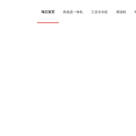
珞石首页
高低温一体机
工业冷水机
模温机